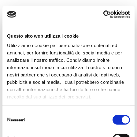
12.00 | Chiesa di San Francesco
Questo sito web utilizza i cookie
ASSOLO
Utilizziamo i cookie per personalizzare contenuti ed
Yadvinder Malhi
annunci, per fornire funzionalità dei social media e per
analizzare il nostro traffico. Condividiamo inoltre
IL METABOLISMO DEL PIANETA
informazioni sul modo in cui utilizza il nostro sito con i
nostri partner che si occupano di analisi dei dati web,
pubblicità e social media, i quali potrebbero combinarle
Quanta energia produce il nostro Pianeta? E quanta ne consumiamo noi
con altre informazioni che ha fornito loro o che hanno
umani? Il metabolismo di un ecosistema misura l’energia che scorre
raccolto dal suo utilizzo dei loro servizi.
attraverso gli organismi viventi e ci aiuta a valutare l’impatto umano
sull’ambiente. Ormai lo abbiamo capito: le risorse del Pianeta non sono
illimitate. E di questo passo supereremo presto i suoi limiti naturali.
Selezione
Necessari
Yadvinder Malhi, professore di Scienza degli ecosistemi a Oxford, ci mostra
del
consenso
perché cambiare il “metabolismo sociale” è la vera, grande sfida del XXI
secolo.