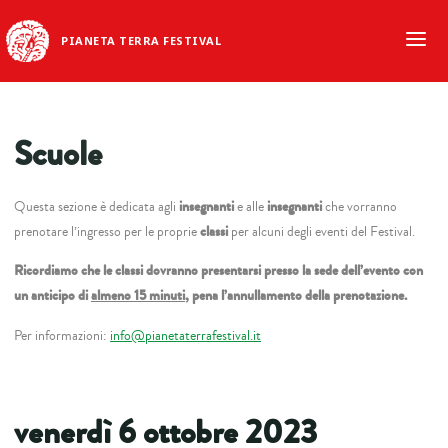
PIANETA TERRA FESTIVAL
Scuole
Questa sezione è dedicata agli
insegnanti
e alle
insegnanti
che vorranno
prenotare l’ingresso per le proprie
classi
per alcuni degli eventi del Festival.
Ricordiamo che le classi dovranno presentarsi presso la sede dell’evento con
un anticipo di
almeno 15 minuti
, pena l’annullamento della prenotazione.
Per informazioni:
info@pianetaterrafestival.it
venerdì 6 ottobre 2023