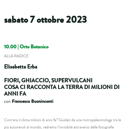
sabato 7 ottobre 2023
10.00 | Orto Botanico
ALLA RADICE
Elisabetta Erba
FIORI, GHIACCIO, SUPERVULCANI
COSA CI RACCONTA LA TERRA DI MILIONI DI
ANNI FA
Francesca Buoninconti
con
Com’era il clima milioni di anni fa? Guidati da una micropaleontologa tra le
più autorevoli al mondo, vedremo l’invisibile attraverso delle fotografie