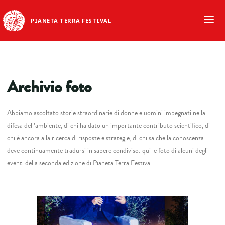
PIANETA TERRA FESTIVAL
Archivio foto
Abbiamo ascoltato storie straordinarie di donne e uomini impegnati nella
difesa dell’ambiente, di chi ha dato un importante contributo scientifico, di
chi è ancora alla ricerca di risposte e strategie, di chi sa che la conoscenza
deve continuamente tradursi in sapere condiviso: qui le foto di alcuni degli
eventi della seconda edizione di Pianeta Terra Festival.