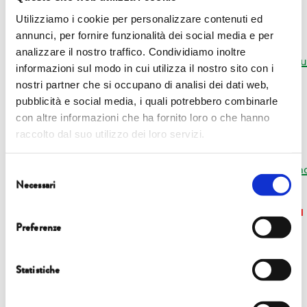
Andrea Salani
Utilizziamo i cookie per personalizzare contenuti ed
Ufficio Comunicazione e
Relazioni esterne
annunci, per fornire funzionalità dei social media e per
analizzare il nostro traffico. Condividiamo inoltre
+39 0583 472661 |
comunicazione@
fondazionecarilu
informazioni sul modo in cui utilizza il nostro sito con i
nostri partner che si occupano di analisi dei dati web,
pubblicità e social media, i quali potrebbero combinarle
Ufficio stampa Davis & Co.
con altre informazioni che ha fornito loro o che hanno
raccolto dal suo utilizzo dei loro servizi.
Lea Codognato e Caterina
Briganti
+39 055 2347273 |
info@davisandco.it
;
www.davisand
Selezione
Necessari
del
consenso
Preferenze
Statistiche