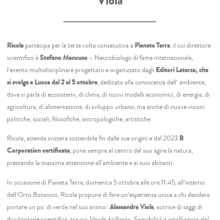
Viola
Ricola
partecipa per la terza volta consecutiva a
Pianeta Terra
, il cui direttore
scientifico è
Stefano Mancuso
– Neurobiologo di fama internazionale,
l’evento multidisciplinare progettato e organizzato dagli
Editori Laterza, che
si svolge a Lucca dal 2 al 5 ottobre
, dedicato alla conoscenza dell’ ambiente,
dove si parla di ecosistemi, di clima, di nuovi modelli economici, di energia, di
agricoltura, di alimentazione, di sviluppo urbano, ma anche di nuove visioni
politiche, sociali, filosofiche, antropologiche, artistiche.
Ricola, azienda svizzera sostenibile fin dalle sue origini e dal 2023
B
Corporation certificata
, pone sempre al centro del suo agire la natura,
prestando la massima attenzione all’ambiente e ai suoi abitanti.
In occasione di Pianeta Terra, domenica 5 ottobre alle ore 11.45, all’interno
dell’Orto Botanico, Ricola propone di fare un’esperienza unica a chi desidera
portare un po’ di verde nel suo animo:
Alessandra Viola
, autrice di saggi di
divulgazione scientifica, tra cui
Verde brillante. Sensibilità e intelligenza del