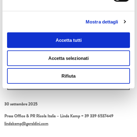
fissi a lungo termine, con circa 85 aziende agricole nelle regioni
montane svizzere. In qualità di B Corporation certificata, Ricola
si impegna per una gestione aziendale sostenibile dal punto di
Mostra dettagli
vista economico, sociale ed ecologico ed è un datore di lavoro
responsabile. I valori tradizionali di un’impresa familiare, uniti alla
Accetta tutti
qualità svizzera e alla passione per l’innovazione, sono fattori
cruciali per il successo del marchio globale Ricola.
Accetta selezionati
Ricola
è
B Corporation™
dal 2023
Ricola.com @ricola_it facebook/ricola.com
Rifiuta
30 settembre 2025
Press Office & PR Ricola Italia – Linda Kemp + 39 339 6537449
lindakemp@geraldini.com