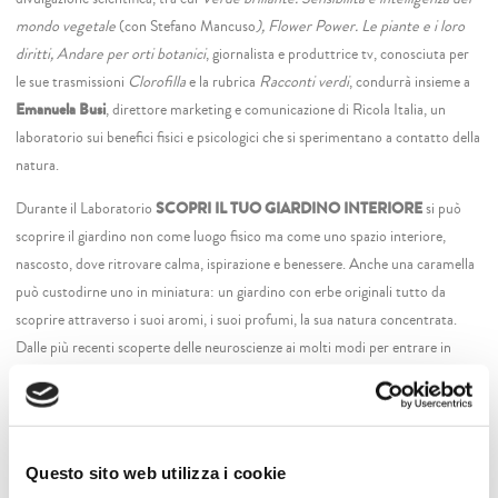
mondo vegetale
(con Stefano Mancuso
), Flower Power. Le piante e i loro
diritti,
Andare per orti botanici
, giornalista e produttrice tv, conosciuta per
le sue trasmissioni
Clorofilla
e la rubrica
Racconti verdi
, condurrà insieme a
Emanuela Busi
, direttore marketing e comunicazione di Ricola Italia, un
laboratorio sui benefici fisici e psicologici che si sperimentano a contatto della
natura.
Durante il Laboratorio
SCOPRI IL TUO GIARDINO INTERIORE
si può
scoprire il giardino non come luogo fisico ma come uno spazio interiore,
nascosto, dove ritrovare calma, ispirazione e benessere. Anche una caramella
può custodirne uno in miniatura: un giardino con erbe originali tutto da
scoprire attraverso i suoi aromi, i suoi profumi, la sua natura concentrata.
Dalle più recenti scoperte delle neuroscienze ai molti modi per entrare in
relazione profonda con il mondo vegetale, ci metteremo in gioco attraverso i
sensi per capire quali strumenti, reali e simbolici, possono aiutarci a
conoscere e coltivare il nostro giardino segreto.
Un’esperienza per chi desidera portare un po’ di verde dentro di sé, e con esso
Questo sito web utilizza i cookie