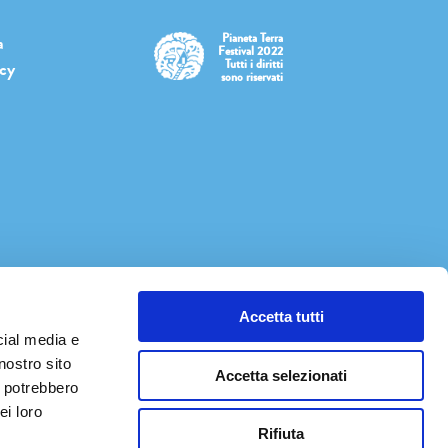
Pianeta Terra
a
Festival 2022
Tutti i diritti
icy
sono riservati
Accetta tutti
cial media e
nostro sito
Accetta selezionati
i potrebbero
ei loro
Rifiuta