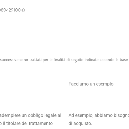
 00894291004)
si successive sono trattati per le finalità di seguito indicate secondo la bas
Facciamo un esempio
adempiere un obbligo legale al
Ad esempio, abbiamo bisogno d
 il titolare del trattamento
di acquisto.