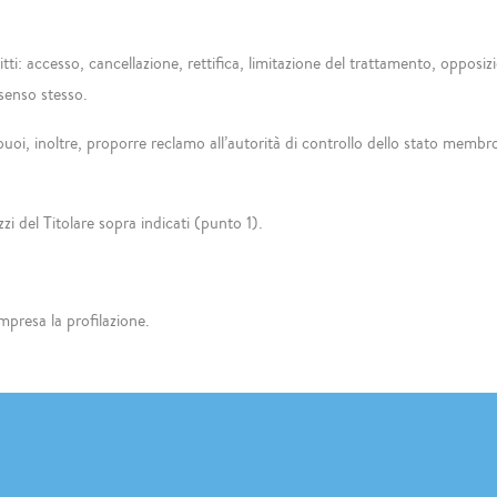
ritti: accesso, cancellazione, rettifica, limitazione del trattamento, opposiz
senso stesso.
 inoltre, proporre reclamo all’autorità di controllo dello stato membro in c
izzi del Titolare sopra indicati (punto 1).
mpresa la profilazione.