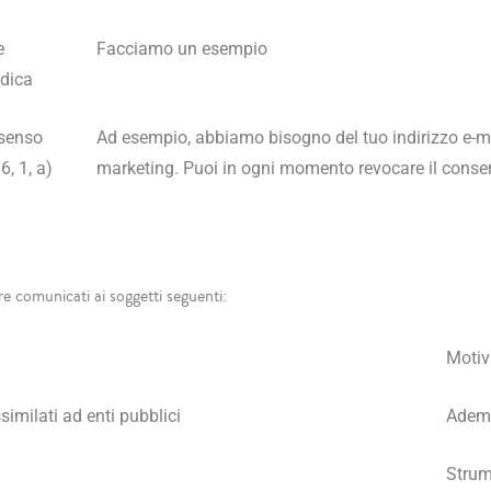
e
Facciamo un esempio
idica
senso
Ad esempio, abbiamo bisogno del tuo indirizzo e-m
 6, 1, a)
marketing. Puoi in ogni momento revocare il conse
ere comunicati ai soggetti seguenti:
Motiv
ssimilati ad enti pubblici
Ademp
Strum