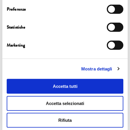
Preferenze
SALA CONVEGNI DI CONFINDUSTRIA
TOSCANA NORD
Statistiche
3 ott | Marsili, Sorbi
Marketing
READ MORE
Mostra dettagli
Accetta tutti
SALA CONVEGNI DI CONFINDUSTRIA
TOSCANA NORD
Accetta selezionati
3 ott | Gozzini, Massini, Paris
Rifiuta