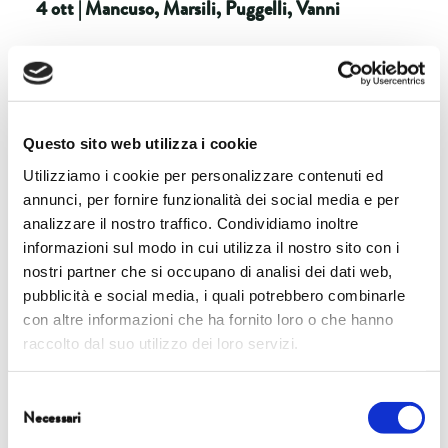
4 ott | Mancuso, Marsili, Puggelli, Vanni
READ MORE
Questo sito web utilizza i cookie
Utilizziamo i cookie per personalizzare contenuti ed
annunci, per fornire funzionalità dei social media e per
SALA CONVEGNI DI CONFINDUSTRIA
analizzare il nostro traffico. Condividiamo inoltre
TOSCANA NORD
informazioni sul modo in cui utilizza il nostro sito con i
nostri partner che si occupano di analisi dei dati web,
4 ott | Cacciatori, Galimberti
pubblicità e social media, i quali potrebbero combinarle
con altre informazioni che ha fornito loro o che hanno
raccolto dal suo utilizzo dei loro servizi.
READ MORE
Selezione
Necessari
del
consenso