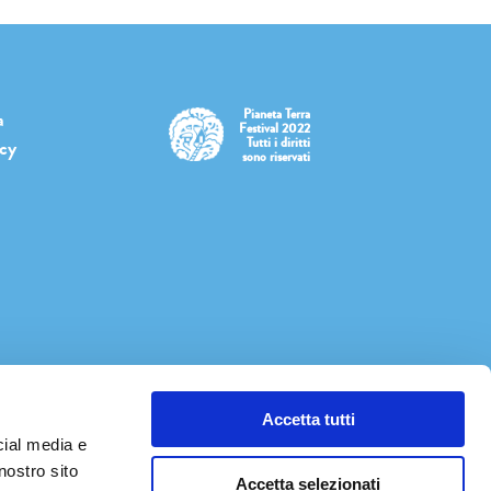
Pianeta Terra
a
Festival 2022
Tutti i diritti
icy
sono riservati
Accetta tutti
cial media e
nostro sito
Accetta selezionati