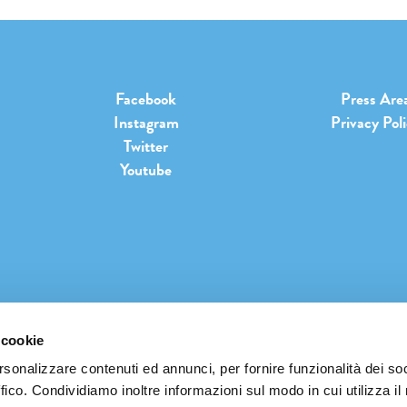
Facebook
Press Are
Instagram
Privacy Pol
Twitter
Youtube
 cookie
INFO@PIANETATERRAFESTIVAL.IT
rsonalizzare contenuti ed annunci, per fornire funzionalità dei so
ffico. Condividiamo inoltre informazioni sul modo in cui utilizza il 