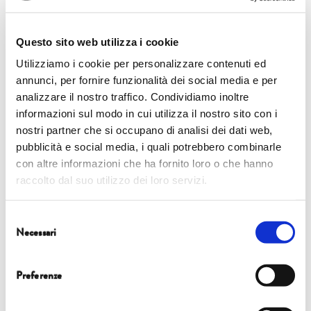
CHIESA DI SAN FRANCESCO
Questo sito web utilizza i cookie
4 ott | MARZANO
Utilizziamo i cookie per personalizzare contenuti ed
annunci, per fornire funzionalità dei social media e per
analizzare il nostro traffico. Condividiamo inoltre
READ MORE
informazioni sul modo in cui utilizza il nostro sito con i
nostri partner che si occupano di analisi dei dati web,
pubblicità e social media, i quali potrebbero combinarle
con altre informazioni che ha fornito loro o che hanno
raccolto dal suo utilizzo dei loro servizi.
CHIESA DI SAN FRANCESCO
Selezione
4 ott | GIORDANO
Necessari
del
consenso
Preferenze
READ MORE