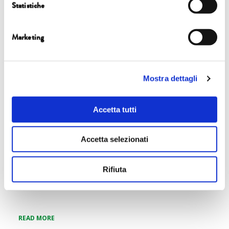
Statistiche
Marketing
CHIESA DI SAN FRANCESCO
3 ott | GUALTIERI
Mostra dettagli
READ MORE
Accetta tutti
Accetta selezionati
CHIESA DI SAN FRANCESCO
Rifiuta
3 ott | CERCAS
READ MORE