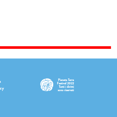
Pianeta Terra
a
Festival 2022
Tutti i diritti
icy
sono riservati