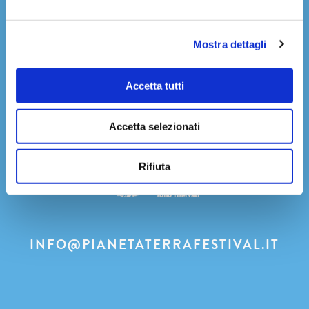
Youtube
Mostra dettagli
Press Area
Accetta tutti
Privacy Policy
Accetta selezionati
Rifiuta
Pianeta Terra
Festival 2022
Tutti i diritti
sono riservati
INFO@PIANETATERRAFESTIVAL.IT