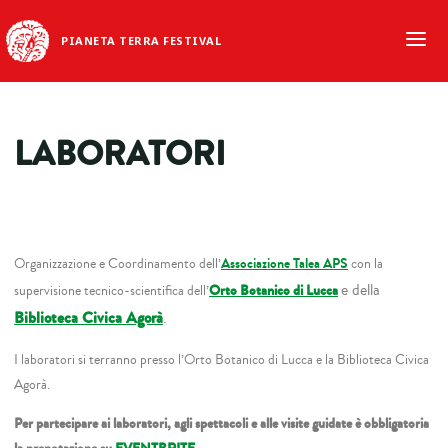
PIANETA TERRA FESTIVAL
LABORATORI
Organizzazione e Coordinamento dell’
Associazione Talea APS
con la
e della
supervisione tecnico-scientifica dell’
Orto Botanico di Lucca
Biblioteca Civica Agorà
.
I laboratori si terranno presso l’Orto Botanico di Lucca e la Biblioteca Civica
Agorà.
Per partecipare ai laboratori, agli spettacoli e alle visite guidate è obbligatoria