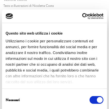
Testo e illustrazioni di Nicoletta Costa
Burattini, pupazzi, oggetti e fondali di Manuela Trimboli e Angela Fracchiolla
Regia di Paolo Comentale
Chi sono i protagonisti di questa storia? Un giovane albero vanitoso che,
troppo orgoglioso del suo aspetto e delle sue magnifiche foglie, scaccia via
Questo sito web utilizza i cookie
tutti gli animaletti che vorrebbero avvicinarsi. E poi una nuvoletta bambina di
Utilizziamo i cookie per personalizzare contenuti ed
nome Olga che ha tanto bisogno di fare la pipì e che tutti evitano perché non
annunci, per fornire funzionalità dei social media e per
vogliono bagnarsi… fino a quando Olga non si unisce alle altre nuvole e, tutte
analizzare il nostro traffico. Condividiamo inoltre
insieme, fanno un temporale!
informazioni sul modo in cui utilizza il nostro sito con i
nostri partner che si occupano di analisi dei dati web,
Due episodi colorati e giocosi tratti dai libri di Nicoletta Costa: uno
pubblicità e social media, i quali potrebbero combinarle
spettacolo che racconta ai bambini l’importanza della solidarietà e
con altre informazioni che ha fornito loro o che hanno
dell’apertura nei confronti degli altri.
raccolto dal suo utilizzo dei loro servizi.
Lo spettacolo, consigliato ai ragazzi tra i 2 e i 7 anni, si terrà:
Selezione
sabato 4 ottobre ore 16.30-18.00
Necessari
del
domenica 5 ottobre ore 15.00-16.30
consenso