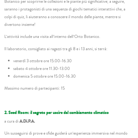
Botanico per scoprirne le collezioni e le piante più significative; a seguire,
saranno i protagonisti di una sequenza di giochi tematici interattivi che, a
colpi di quiz, li aiuteranno a conoscere il mondo delle piante, mentre si
divertono insieme!
L’attività include una visita all’interno dell’Orto Botanico.
Il laboratorio, consigliato ai ragazzi tra gli 8 e i 13 anni, si terrà:
venerdì 3 ottobre ore 15.00-16.30
sabato 4 ottobre ore 11.30-13.00
domenica 5 ottobre ore 15.00-16.30
Massimo numero di partecipanti: 15
2. Seed Room: il segreto per uscire dal cambiamento climatico
a cura di
A.Di.P.A.
Un susseguirsi di prove e sﬁde guiderà un’esperienza immersiva nel mondo