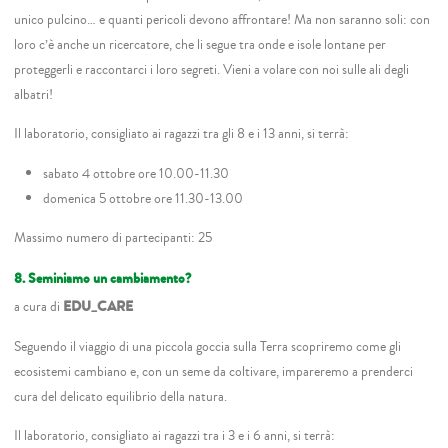
unico pulcino… e quanti pericoli devono affrontare! Ma non saranno soli: con
loro c’è anche un ricercatore, che li segue tra onde e isole lontane per
proteggerli e raccontarci i loro segreti. Vieni a volare con noi sulle ali degli
albatri!
Il laboratorio, consigliato ai ragazzi tra gli 8 e i 13 anni, si terrà:
sabato 4 ottobre ore 10.00-11.30
domenica 5 ottobre ore 11.30-13.00
Massimo numero di partecipanti: 25
8. Seminiamo un cambiamento?
a cura di
EDU_CARE
Seguendo il viaggio di una piccola goccia sulla Terra scopriremo come gli
ecosistemi cambiano e, con un seme da coltivare, impareremo a prenderci
cura del delicato equilibrio della natura.
Il laboratorio, consigliato ai ragazzi tra i 3 e i 6 anni, si terrà: