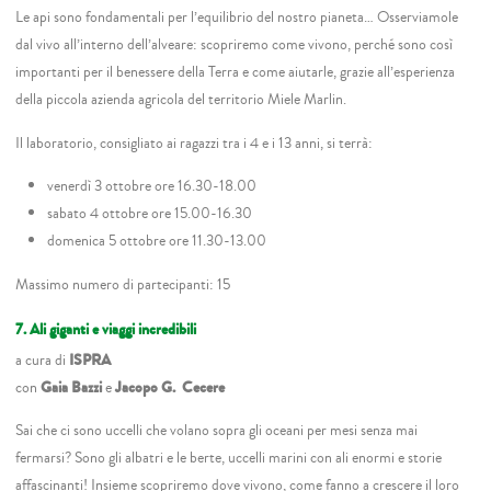
Le api sono fondamentali per l’equilibrio del nostro pianeta… Osserviamole
dal vivo all’interno dell’alveare: scopriremo come vivono, perché sono così
importanti per il benessere della Terra e come aiutarle, grazie all’esperienza
della piccola azienda agricola del territorio Miele Marlin.
Il laboratorio, consigliato ai ragazzi tra i 4 e i 13 anni, si terrà:
venerdì 3 ottobre ore 16.30-18.00
sabato 4 ottobre ore 15.00-16.30
domenica 5 ottobre ore 11.30-13.00
Massimo numero di partecipanti: 15
7. Ali giganti e viaggi incredibili
a cura di
ISPRA
con
Gaia Bazzi
e
Jacopo G. Cecere
Sai che ci sono uccelli che volano sopra gli oceani per mesi senza mai
fermarsi? Sono gli albatri e le berte, uccelli marini con ali enormi e storie
affascinanti! Insieme scopriremo dove vivono, come fanno a crescere il loro