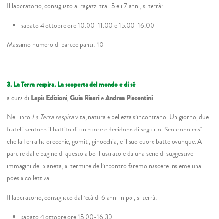
Il laboratorio, consigliato ai ragazzi tra i 5 e i 7 anni, si terrà:
sabato 4 ottobre ore 10.00-11.00 e 15.00-16.00
Massimo numero di partecipanti: 10
3. La Terra respira. La scoperta del mondo e di sé
a cura di
Lapis Edizioni
,
Guia Risari
e
Andrea Piacentini
Nel libro
La Terra respira
vita, natura e bellezza s’incontrano. Un giorno, due
fratelli sentono il battito di un cuore e decidono di seguirlo. Scoprono così
che la Terra ha orecchie, gomiti, ginocchia, e il suo cuore batte ovunque. A
partire dalle pagine di questo albo illustrato e da una serie di suggestive
immagini del pianeta, al termine dell’incontro faremo nascere insieme una
poesia collettiva.
Il laboratorio, consigliato dall’età di 6 anni in poi, si terrà:
sabato 4 ottobre ore 15.00-16.30