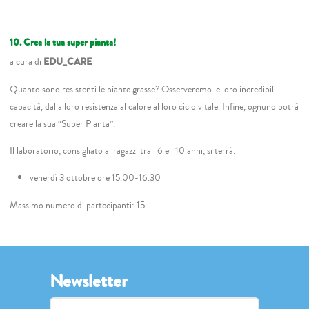
10. Crea la tua super pianta!
a cura di
EDU_CARE
Quanto sono resistenti le piante grasse? Osserveremo le loro incredibili
capacità, dalla loro resistenza al calore al loro ciclo vitale. Infine, ognuno potrà
creare la sua “Super Pianta”.
Il laboratorio, consigliato ai ragazzi tra i 6 e i 10 anni, si terrà:
venerdì 3 ottobre ore 15.00-16.30
Massimo numero di partecipanti: 15
Newsletter