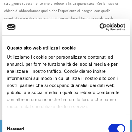
struggente spaesamento che produce la fisica quantistica. «Se la fisica ci
chiede di abbandonare quello che l’esperienza ci insegna, con quella
quantistica si entra in un mondo diverso, dove il tempo è qualcosa di
completamente altro da ciò che abbiamo conosciuto: il cielo che si guarda è
fatto da milioni di tempi passati, la luce che vediamo delle stelle è la luce di
mille anni fa, il tramonto che vediamo stasera è già successo otto minuti
prima perché bisogna calcolare il tempo che ci mette la luce ad arrivare fino a
Questo sito web utilizza i cookie
noi» dice l’astrofisica Ersilia Vaudo Scarpetta. Con lei, faremo un viaggio tra
Utilizziamo i cookie per personalizzare contenuti ed
stelle e tempo, dalle profondità siderali alle pieghe dell’anima umana, che ci
annunci, per fornire funzionalità dei social media e per
svelerà come l’infinito cosmico abiti già dentro di noi.
analizzare il nostro traffico. Condividiamo inoltre
informazioni sul modo in cui utilizza il nostro sito con i
nostri partner che si occupano di analisi dei dati web,
Share this...
pubblicità e social media, i quali potrebbero combinarle
con altre informazioni che ha fornito loro o che hanno
raccolto dal suo utilizzo dei loro servizi.
Selezione
Necessari
del