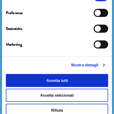
Newsletter
consenso
Preferenze
Statistiche
Marketing
ISCRIVITI
Mostra dettagli
Accetta tutti
Facebook
Instagram
Twitter
Accetta selezionati
Youtube
Rifiuta