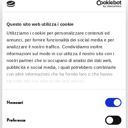
comprendere la sproporzione tra causa ed effetto è
essenziale per evitare il collasso o innescare un processo
virtuoso: sono i cambiamenti apparentemente “piccoli” o
Questo sito web utilizza i cookie
graduali a innescare conseguenze enormi e irreversibili.
Utilizziamo i cookie per personalizzare contenuti ed
annunci, per fornire funzionalità dei social media e per
analizzare il nostro traffico. Condividiamo inoltre
informazioni sul modo in cui utilizza il nostro sito con i
nostri partner che si occupano di analisi dei dati web,
pubblicità e social media, i quali potrebbero combinarle
con altre informazioni che ha fornito loro o che hanno
raccolto dal suo utilizzo dei loro servizi.
Selezione
Necessari
del
consenso
Preferenze