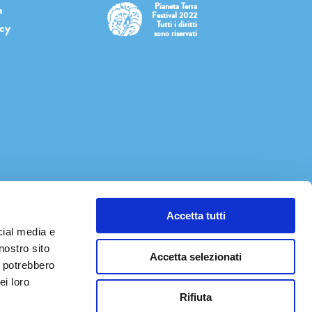
Pianeta Terra
a
Festival 2022
Tutti i diritti
icy
sono riservati
Accetta tutti
cial media e
nostro sito
Accetta selezionati
i potrebbero
ei loro
Rifiuta