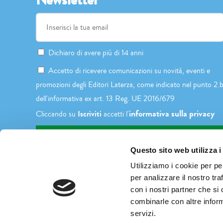
Dichiaro di avere più di 14 anni
Accetto di ricevere comunicazioni su novità, eventi e
promozioni degli Editori Laterza, come indicato nel punto 2.
dell'informativa ex art. 13 Reg. UE 2016/679
informativa sulla privacy
Iscriviti
Cliccando su
accetti l'
Questo sito web utilizza i
Utilizziamo i cookie per pe
per analizzare il nostro tra
con i nostri partner che si
combinarle con altre inform
servizi.