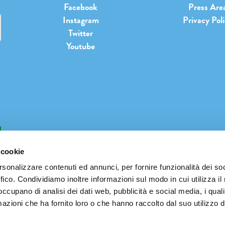
Facebook
Press Are
Instagram
Privacy Pol
Twitter
Youtube
b
 cookie
rsonalizzare contenuti ed annunci, per fornire funzionalità dei so
ffico. Condividiamo inoltre informazioni sul modo in cui utilizza il 
INFO@PIANETATERRAFESTIVAL.IT
 occupano di analisi dei dati web, pubblicità e social media, i qual
azioni che ha fornito loro o che hanno raccolto dal suo utilizzo d