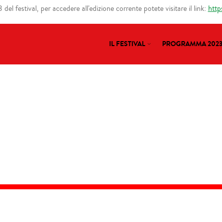
del festival, per accedere all'edizione corrente potete visitare il link:
http
IL FESTIVAL
PROGRAMMA 202