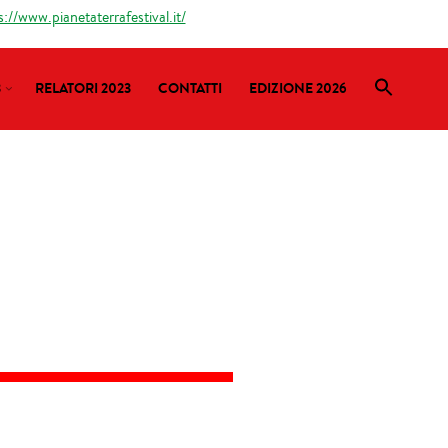
s://www.pianetaterrafestival.it/
3
RELATORI 2023
CONTATTI
EDIZIONE 2026