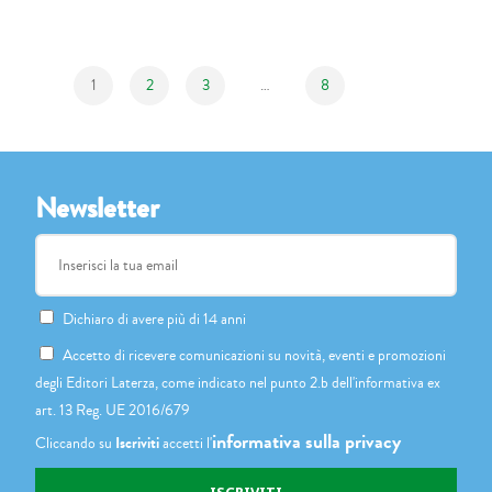
1
2
3
…
8
Newsletter
Dichiaro di avere più di 14 anni
Accetto di ricevere comunicazioni su novità, eventi e promozioni
degli Editori Laterza, come indicato nel punto 2.b dell'informativa ex
art. 13 Reg. UE 2016/679
informativa sulla privacy
Cliccando su
Iscriviti
accetti l'