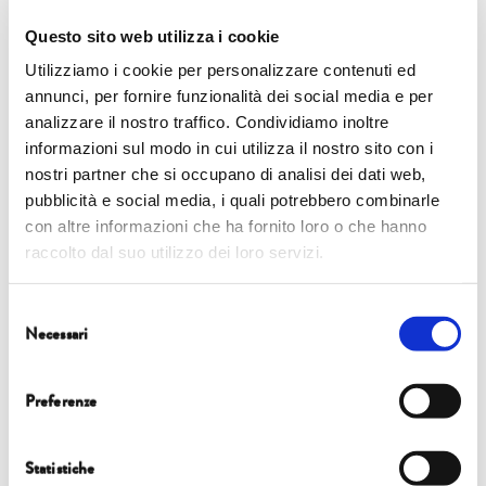
Questo sito web utilizza i cookie
Utilizziamo i cookie per personalizzare contenuti ed
READ MORE
annunci, per fornire funzionalità dei social media e per
analizzare il nostro traffico. Condividiamo inoltre
informazioni sul modo in cui utilizza il nostro sito con i
nostri partner che si occupano di analisi dei dati web,
pubblicità e social media, i quali potrebbero combinarle
CAPPELLA GUINIGI
con altre informazioni che ha fornito loro o che hanno
8 OTT | STEFANO VELLA
raccolto dal suo utilizzo dei loro servizi.
Selezione
Necessari
READ MORE
del
consenso
Preferenze
CHIESA DI SAN FRANCESCO
Statistiche