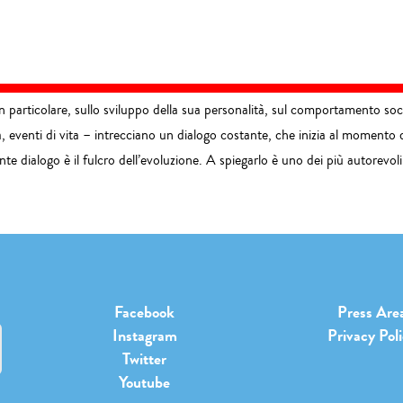
 particolare, sullo sviluppo della sua personalità, sul comportamento social
a, eventi di vita – intrecciano un dialogo costante, che inizia al momento
te dialogo è il fulcro dell’evoluzione. A spiegarlo è uno dei più autorevoli
Facebook
Press Are
Instagram
Privacy Pol
Twitter
Youtube