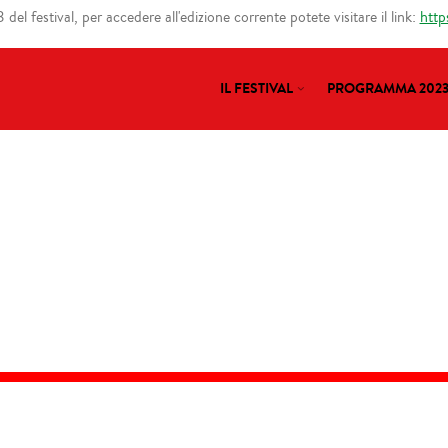
del festival, per accedere all'edizione corrente potete visitare il link:
http
IL FESTIVAL
PROGRAMMA 202