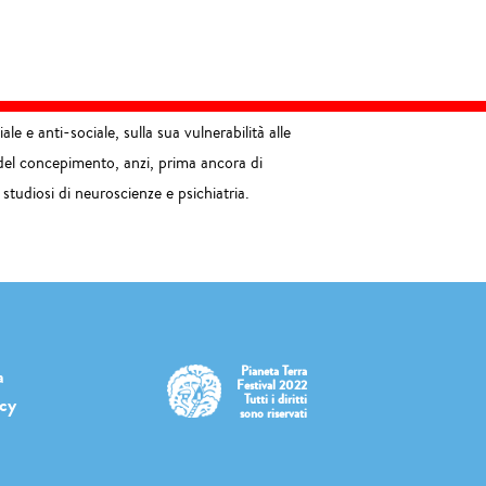
e e anti-sociale, sulla sua vulnerabilità alle
 del concepimento, anzi, prima ancora di
 studiosi di neuroscienze e psichiatria.
Pianeta Terra
a
Festival 2022
Tutti i diritti
icy
sono riservati