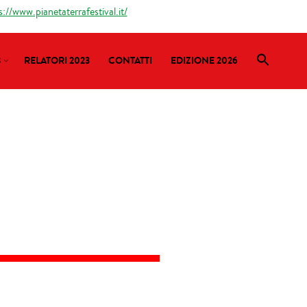
s://www.pianetaterrafestival.it/
3
RELATORI 2023
CONTATTI
EDIZIONE 2026