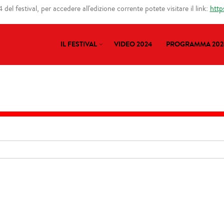
del festival, per accedere all'edizione corrente potete visitare il link:
http
IL FESTIVAL
VIDEO 2024
PROGRAMMA 202