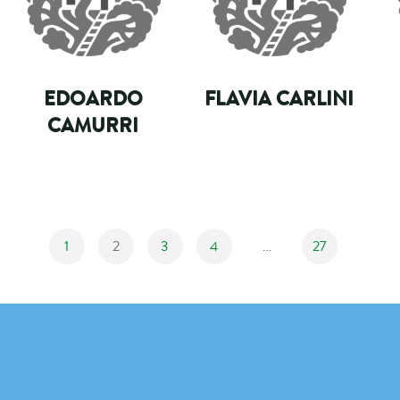
EDOARDO
FLAVIA CARLINI
CAMURRI
1
2
3
4
…
27