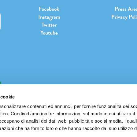
Facebook
Press Are
Instagram
Privacy Pol
Twitter
Youtube
b
 cookie
rsonalizzare contenuti ed annunci, per fornire funzionalità dei so
ffico. Condividiamo inoltre informazioni sul modo in cui utilizza il 
INFO@PIANETATERRAFESTIVAL.IT
 occupano di analisi dei dati web, pubblicità e social media, i qual
azioni che ha fornito loro o che hanno raccolto dal suo utilizzo d