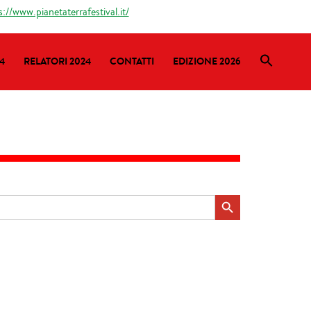
s://www.pianetaterrafestival.it/
4
RELATORI 2024
CONTATTI
EDIZIONE 2026
Search Button