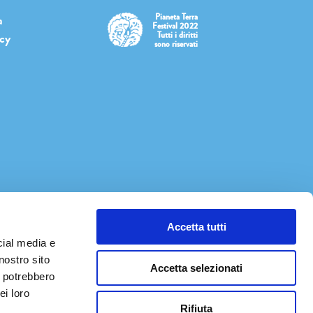
Pianeta Terra
a
Festival 2022
Tutti i diritti
icy
sono riservati
Accetta tutti
cial media e
nostro sito
Accetta selezionati
i potrebbero
ei loro
Rifiuta