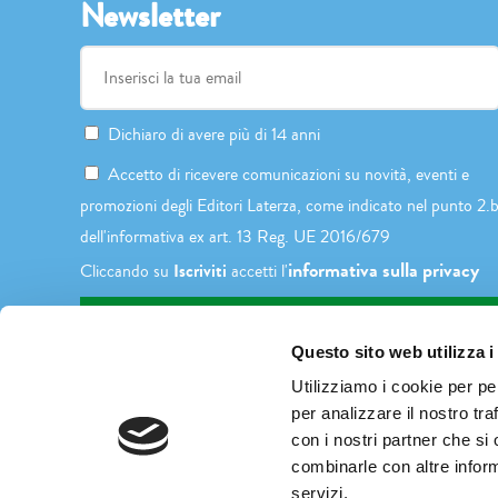
Newsletter
Dichiaro di avere più di 14 anni
Accetto di ricevere comunicazioni su novità, eventi e
promozioni degli Editori Laterza, come indicato nel punto 2.
dell'informativa ex art. 13 Reg. UE 2016/679
informativa sulla privacy
Iscriviti
Cliccando su
accetti l'
Questo sito web utilizza i
Utilizziamo i cookie per pe
per analizzare il nostro tra
con i nostri partner che si
combinarle con altre inform
servizi.