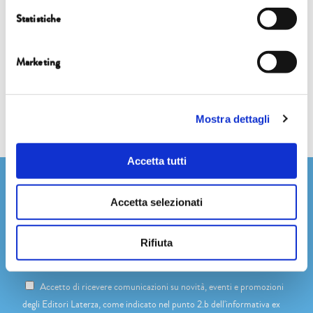
ATTIVI O DISILLUSI? COME LE GIOVANI GENERAZIONI FANNO I
Statistiche
CONTI CON LA CRISI CLIMATICA
Marketing
Mostra dettagli
Accetta tutti
Newsletter
Accetta selezionati
Rifiuta
Dichiaro di avere più di 14 anni
Accetto di ricevere comunicazioni su novità, eventi e promozioni
degli Editori Laterza, come indicato nel punto 2.b dell'informativa ex