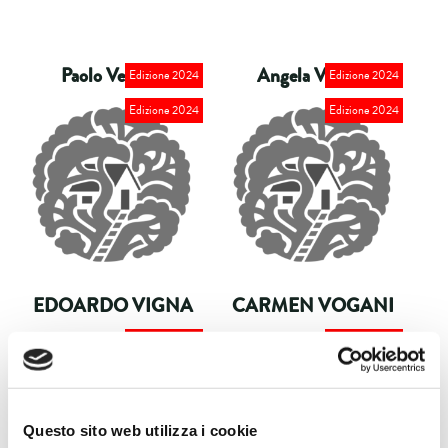
Paolo Verzone
Angela Vettese
Edizione 2024
Edizione 2024
Edizione 2024
Edizione 2024
EDOARDO VIGNA
CARMEN VOGANI
Gustavo Zagrebelsky
Edizione 2024
Edizione 2024
Questo sito web utilizza i cookie