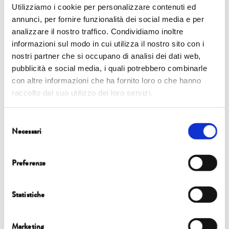
Utilizziamo i cookie per personalizzare contenuti ed
annunci, per fornire funzionalità dei social media e per
analizzare il nostro traffico. Condividiamo inoltre
ANDREA ZAGHI
informazioni sul modo in cui utilizza il nostro sito con i
nostri partner che si occupano di analisi dei dati web,
Edizione 2024
pubblicità e social media, i quali potrebbero combinarle
con altre informazioni che ha fornito loro o che hanno
raccolto dal suo utilizzo dei loro servizi.
Selezione
Necessari
del
consenso
GUSTAVO
Preferenze
ZAGREBELSKY
Statistiche
1
…
25
26
27
Marketing