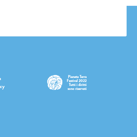
Pianeta Terra
a
Festival 2022
Tutti i diritti
icy
sono riservati