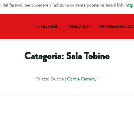
del festival, per accedere all'edizione corrente potete visitare il link:
http
IL FESTIVAL
VIDEO 2024
PROGRAMMA 202
Categoria:
Sala Tobino
Palazzo Ducale |
Cortile Carrara, 1