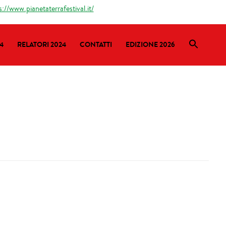
s://www.pianetaterrafestival.it/
4
RELATORI 2024
CONTATTI
EDIZIONE 2026