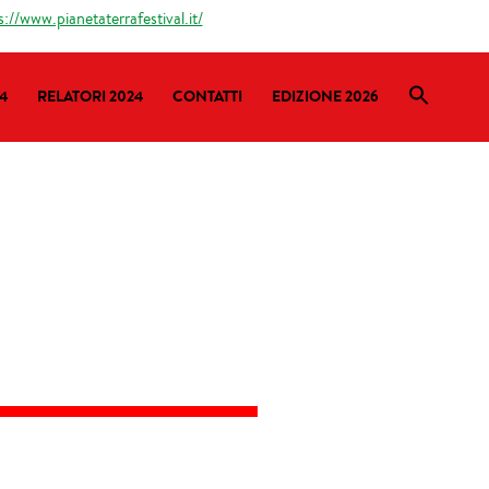
s://www.pianetaterrafestival.it/
4
RELATORI 2024
CONTATTI
EDIZIONE 2026