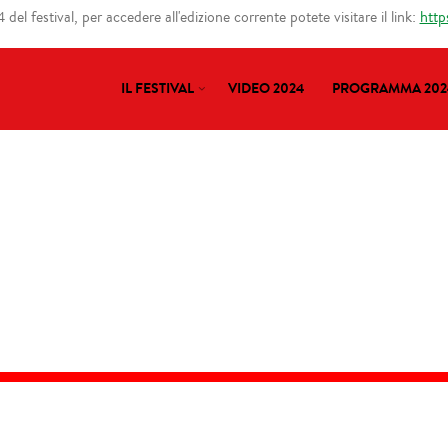
del festival, per accedere all'edizione corrente potete visitare il link:
http
IL FESTIVAL
VIDEO 2024
PROGRAMMA 202