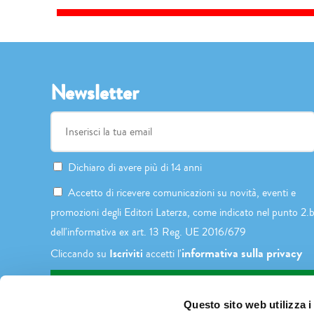
Newsletter
Dichiaro di avere più di 14 anni
Accetto di ricevere comunicazioni su novità, eventi e
promozioni degli Editori Laterza, come indicato nel punto 2.
dell'informativa ex art. 13 Reg. UE 2016/679
informativa sulla privacy
Iscriviti
Cliccando su
accetti l'
Questo sito web utilizza i