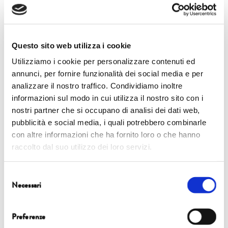
CASA DEL BOIA
Questo sito web utilizza i cookie
Utilizziamo i cookie per personalizzare contenuti ed
5 ott | GALLESE
annunci, per fornire funzionalità dei social media e per
analizzare il nostro traffico. Condividiamo inoltre
informazioni sul modo in cui utilizza il nostro sito con i
READ MORE
nostri partner che si occupano di analisi dei dati web,
pubblicità e social media, i quali potrebbero combinarle
con altre informazioni che ha fornito loro o che hanno
raccolto dal suo utilizzo dei loro servizi.
CASA DEL BOIA
Selezione
Necessari
5 ott | CAMURRI
del
consenso
Preferenze
READ MORE