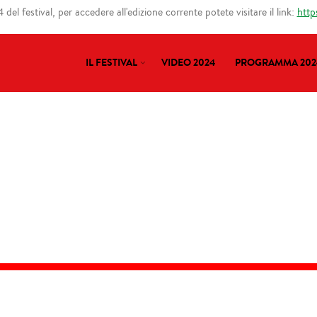
del festival, per accedere all'edizione corrente potete visitare il link:
http
IL FESTIVAL
VIDEO 2024
PROGRAMMA 202