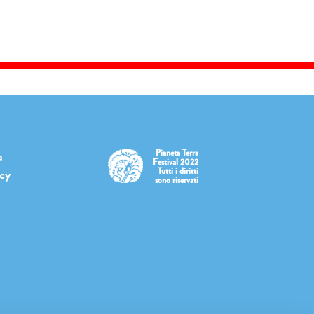
Pianeta Terra
a
Festival 2022
Tutti i diritti
icy
sono riservati