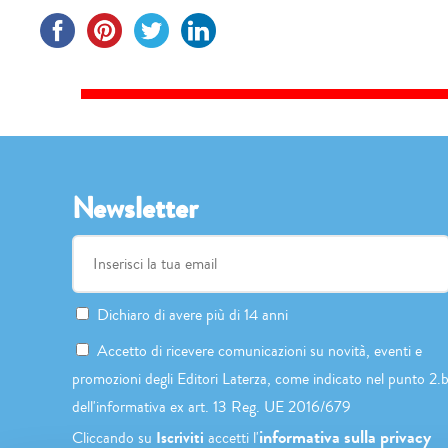
Newsletter
Dichiaro di avere più di 14 anni
Accetto di ricevere comunicazioni su novità, eventi e
promozioni degli Editori Laterza, come indicato nel punto 2.
dell'informativa ex art. 13 Reg. UE 2016/679
informativa sulla privacy
Iscriviti
Cliccando su
accetti l'