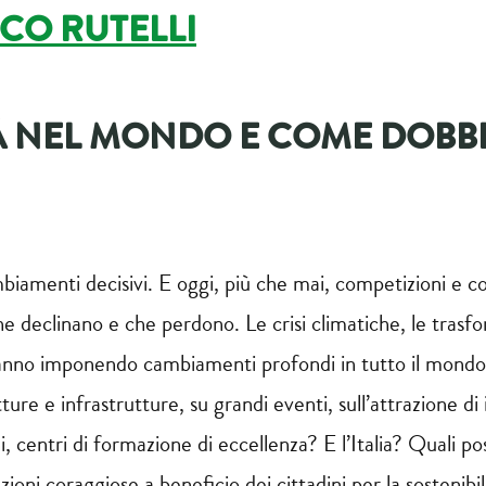
CO RUTELLI
À NEL MONDO E COME DOBB
biamenti decisivi. E oggi, più che mai, competizioni e conf
e declinano e che perdono. Le crisi climatiche, le trasfor
li stanno imponendo cambiamenti profondi in tutto il mond
tture e infrastrutture, su grandi eventi, sull’attrazione d
i, centri di formazione di eccellenza? E l’Italia? Quali po
ioni coraggiose a beneficio dei cittadini per la sostenibil