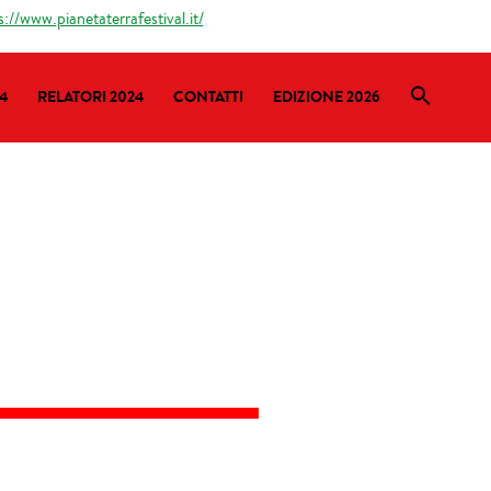
s://www.pianetaterrafestival.it/
4
RELATORI 2024
CONTATTI
EDIZIONE 2026