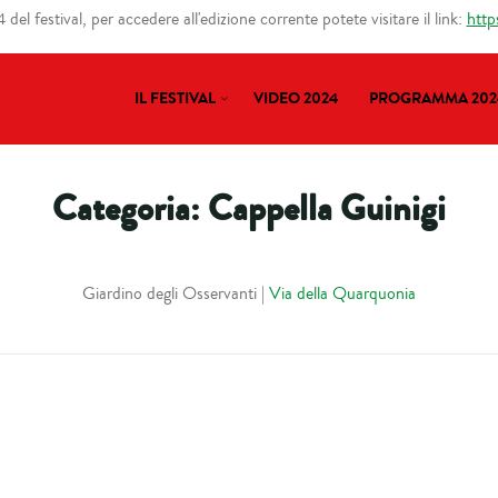
del festival, per accedere all'edizione corrente potete visitare il link:
http
IL FESTIVAL
VIDEO 2024
PROGRAMMA 202
Categoria:
Cappella Guinigi
Giardino degli Osservanti |
Via della Quarquonia