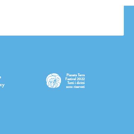
Pianeta Terra
a
Festival 2022
Tutti i diritti
icy
sono riservati