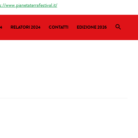
s://www.pianetaterrafestival.it/
4
RELATORI 2024
CONTATTI
EDIZIONE 2026