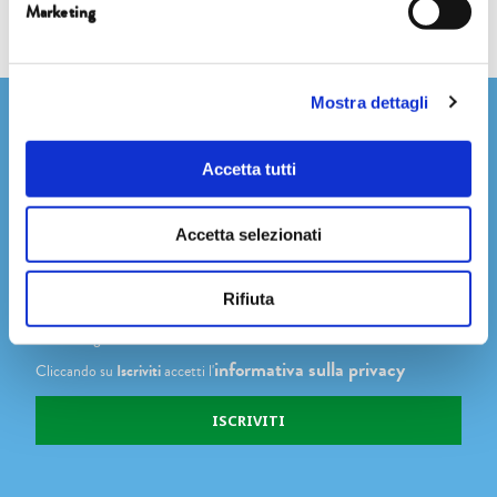
Marketing
Mostra dettagli
Newsletter
Accetta tutti
Accetta selezionati
Dichiaro di avere più di 14 anni
Accetto di ricevere comunicazioni su novità, eventi e promozioni
Rifiuta
degli Editori Laterza, come indicato nel punto 2.b dell'informativa ex
art. 13 Reg. UE 2016/679
informativa sulla privacy
Cliccando su
Iscriviti
accetti l'