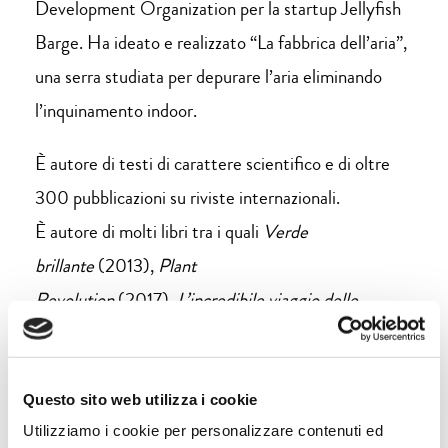
Development Organization per la startup Jellyfish
Barge. Ha ideato e realizzato “La fabbrica dell’aria”,
una serra studiata per depurare l’aria eliminando
l’inquinamento indoor.
È autore di testi di carattere scientifico e di oltre
300 pubblicazioni su riviste internazionali.
È autore di molti libri tra i quali
Verde
brillante
(2013),
Plant
Revolution
(2017),
L’incredibile viaggio delle
piante
(2018),
La Nazione delle Piante
(2019),
La
pianta del mondo
(2020), tutti tradotti in
numerose lingue.
Questo sito web utilizza i cookie
Utilizziamo i cookie per personalizzare contenuti ed