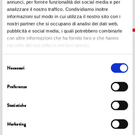
annunci, per fornire funzionalità dei social media e per
analizzare il nostro traffico. Condividiamo inoltre
informazioni sul modo in cui utilizza il nostro sito con i
nostri partner che si occupano di analisi dei dati web,
pubblicità e social media, i quali potrebbero combinarle
con altre informazioni che ha fornito loro o che hanno
raccolto dal suo utilizzo dei loro servizi.
Eventi
Selezione
Necessari
del
consenso
5 ottobre |
17.30 | Chiesa di San Francesco
Preferenze
INAUGURAZIONE
con
Eva Giovannini
Statistiche
7 ottobre |
21.00 | Chiesa di San Francesco
Marketing
INNESTI