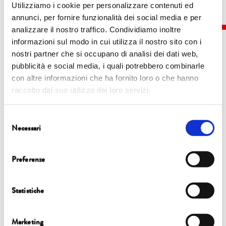
Utilizziamo i cookie per personalizzare contenuti ed
annunci, per fornire funzionalità dei social media e per
analizzare il nostro traffico. Condividiamo inoltre
informazioni sul modo in cui utilizza il nostro sito con i
nostri partner che si occupano di analisi dei dati web,
pubblicità e social media, i quali potrebbero combinarle
Eventi
con altre informazioni che ha fornito loro o che hanno
raccolto dal suo utilizzo dei loro servizi.
7 ottobre
| 10.00 | Sala Convegni di Confindustria
Toscana Nord
Selezione
Necessari
FOCUS
del
consenso
QUANTO IMPATTANO I TUOI CONSUMI SULL’AMBIENTE?
Preferenze
Statistiche
Marketing