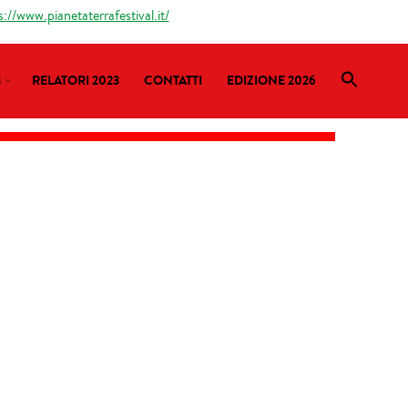
s://www.pianetaterrafestival.it/
3
RELATORI 2023
CONTATTI
EDIZIONE 2026