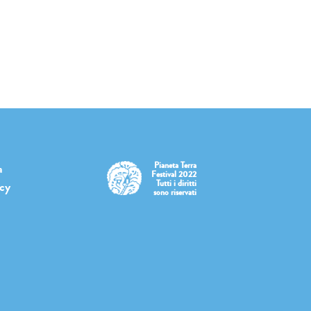
Pianeta Terra
a
Festival 2022
Tutti i diritti
icy
sono riservati