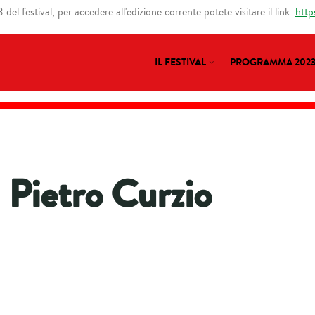
del festival, per accedere all'edizione corrente potete visitare il link:
http
IL FESTIVAL
PROGRAMMA 202
Pietro Curzio