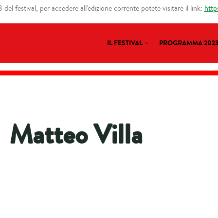
del festival, per accedere all'edizione corrente potete visitare il link:
http
IL FESTIVAL
PROGRAMMA 202
Matteo Villa