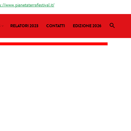
s://www.pianetaterrafestival.it/
3
RELATORI 2023
CONTATTI
EDIZIONE 2026