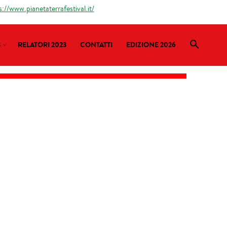
s://www.pianetaterrafestival.it/
3
RELATORI 2023
CONTATTI
EDIZIONE 2026