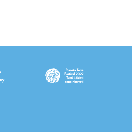
Pianeta Terra
a
Festival 2022
Tutti i diritti
icy
sono riservati