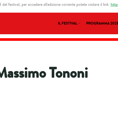
del festival, per accedere all'edizione corrente potete visitare il link:
http
IL FESTIVAL
PROGRAMMA 202
Massimo Tononi