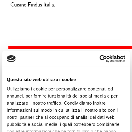
Cuisine Findus Italia.
Eventi
Questo sito web utilizza i cookie
Utilizziamo i cookie per personalizzare contenuti ed
7 ottobre |
15.15 | Orto Botanico
annunci, per fornire funzionalità dei social media e per
analizzare il nostro traffico. Condividiamo inoltre
FOCUS
informazioni sul modo in cui utilizza il nostro sito con i
nostri partner che si occupano di analisi dei dati web,
API E INSETTI IMPOLLINATORI: ALLEATI PREZIOSI DELLA
pubblicità e social media, i quali potrebbero combinarle
BIODIVERSITÀ
con altre informazioni che ha fornito loro o che hanno