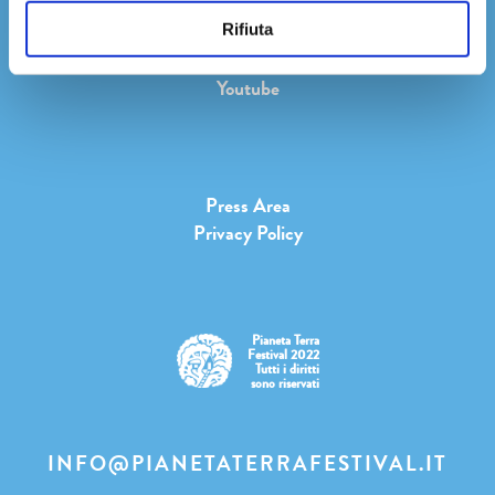
Facebook
Instagram
Rifiuta
Twitter
Youtube
Press Area
Privacy Policy
Pianeta Terra
Festival 2022
Tutti i diritti
sono riservati
INFO@PIANETATERRAFESTIVAL.IT