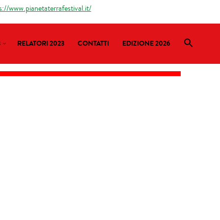
s://www.pianetaterrafestival.it/
3
RELATORI 2023
CONTATTI
EDIZIONE 2026