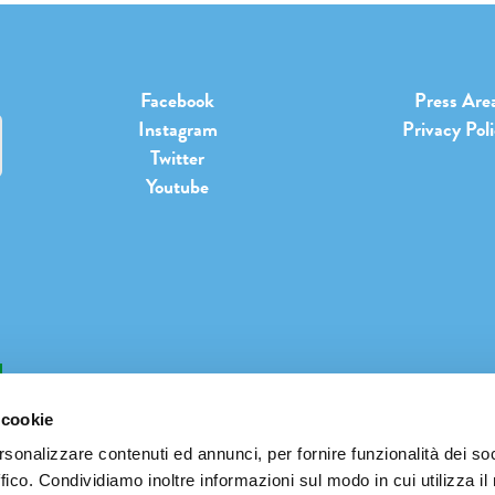
Facebook
Press Are
Instagram
Privacy Pol
Twitter
Youtube
b
 cookie
rsonalizzare contenuti ed annunci, per fornire funzionalità dei so
ffico. Condividiamo inoltre informazioni sul modo in cui utilizza il 