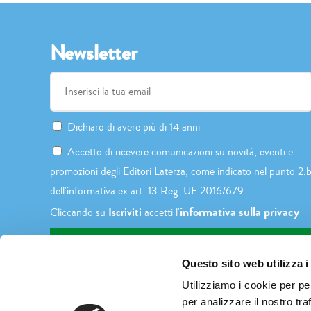
Newsletter
Dichiaro di avere più di 14 anni
Accetto di ricevere comunicazioni su novità, eventi e
promozioni degli Editori Laterza, come indicato nel punto 2.
dell'informativa ex art. 13 Reg. UE 2016/679
informativa sulla privacy
Iscriviti
Cliccando su
accetti l'
Questo sito web utilizza i
Utilizziamo i cookie per pe
per analizzare il nostro tra