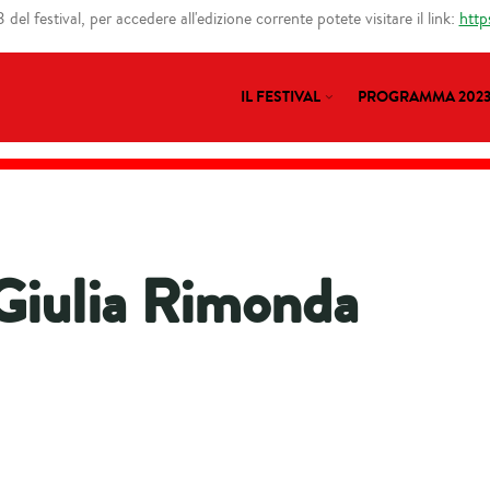
del festival, per accedere all'edizione corrente potete visitare il link:
http
IL FESTIVAL
PROGRAMMA 202
Giulia Rimonda