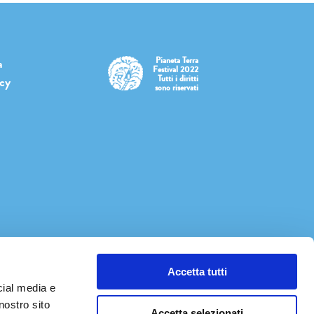
Pianeta Terra
a
Festival 2022
Tutti i diritti
icy
sono riservati
Accetta tutti
cial media e
nostro sito
Accetta selezionati