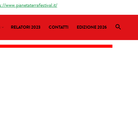
s://www.pianetaterrafestival.it/
3
RELATORI 2023
CONTATTI
EDIZIONE 2026