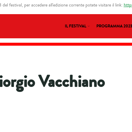
del festival, per accedere all'edizione corrente potete visitare il link:
http
IL FESTIVAL
PROGRAMMA 202
iorgio Vacchiano