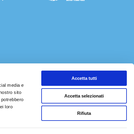
Accetta tutti
cial media e
nostro sito
Accetta selezionati
i potrebbero
ei loro
Rifiuta