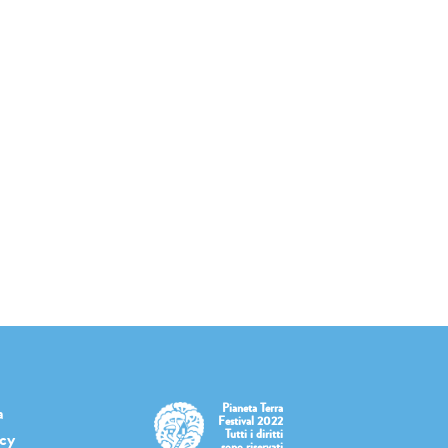
Pianeta Terra
a
Festival 2022
Tutti i diritti
icy
sono riservati