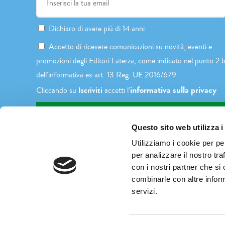
Dichiaro di avere più di 14 anni
Accetto di ricevere comunicazioni su novità, eventi e
promozioni degli Editori Laterza, come indicato nel punto 2.
dell'informativa ex art. 13 Reg. UE 2016/679
informativa sulla privacy
Iscriviti
Cliccando su
accetti l'
Questo sito web utilizza i
Utilizziamo i cookie per pe
per analizzare il nostro tra
con i nostri partner che si
combinarle con altre inform
servizi.