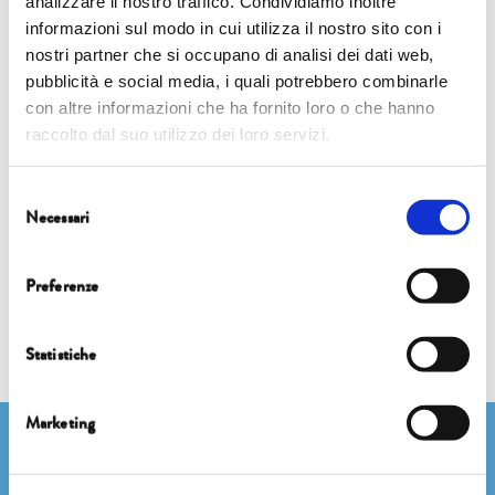
analizzare il nostro traffico. Condividiamo inoltre
Eventi
informazioni sul modo in cui utilizza il nostro sito con i
nostri partner che si occupano di analisi dei dati web,
pubblicità e social media, i quali potrebbero combinarle
6 ottobre | 17.15 | Cappella Guinigi
con altre informazioni che ha fornito loro o che hanno
FOCUS
raccolto dal suo utilizzo dei loro servizi.
L’AMBIENTE FA SCUOLA. SERRE IDROPONICHE E ATTIVITÀ
Selezione
DIDATTICHE DALLA CLASSE AGLI SPAZI ALL’APERTO
Necessari
del
consenso
Preferenze
Statistiche
Marketing
Newsletter