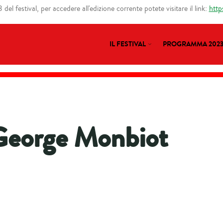
del festival, per accedere all'edizione corrente potete visitare il link:
http
IL FESTIVAL
PROGRAMMA 202
George Monbiot