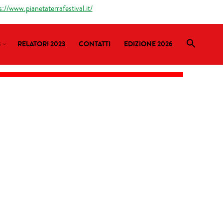
s://www.pianetaterrafestival.it/
3
RELATORI 2023
CONTATTI
EDIZIONE 2026