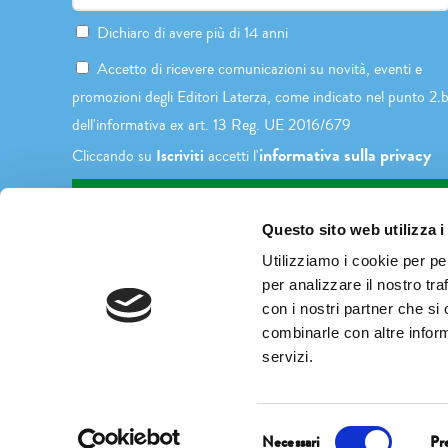
Dichiaro di avere più di 14 anni
Accetto di ricevere comunicazioni su novità, eventi e
promozioni degli Editori Laterza, come indicato nel punto 2.
dell'informativa ex art. 13 Reg. UE 2016/679
informativa sulla privacy
Iscriviti
Cliccando su
accetti l'
Questo sito web utilizza i
Utilizziamo i cookie per pe
per analizzare il nostro tra
con i nostri partner che si
combinarle con altre inform
servizi.
Selezione
Necessari
Pr