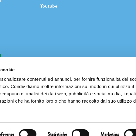
Youtube
b
 cookie
rsonalizzare contenuti ed annunci, per fornire funzionalità dei so
ffico. Condividiamo inoltre informazioni sul modo in cui utilizza il 
INFO@PIANETATERRAFESTIVAL.IT
 occupano di analisi dei dati web, pubblicità e social media, i qual
azioni che ha fornito loro o che hanno raccolto dal suo utilizzo d
↓ Pianeta Terra Festival 2023 special thanks ↓
eferenze
Statistiche
Marketing