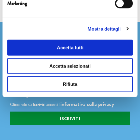
Marketing
Mostra dettagli
Newsletter
Accetta tutti
Accetta selezionati
Dichiaro di avere più di 14 anni
Accetto di ricevere comunicazioni su novità, eventi e promozioni
Rifiuta
degli Editori Laterza, come indicato nel punto 2.b dell'informativa ex
art. 13 Reg. UE 2016/679
informativa sulla privacy
Cliccando su
Iscriviti
accetti l'