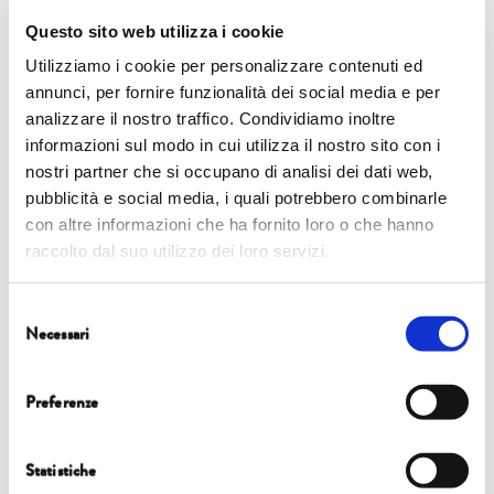
Questo sito web utilizza i cookie
Utilizziamo i cookie per personalizzare contenuti ed
annunci, per fornire funzionalità dei social media e per
Eventi
analizzare il nostro traffico. Condividiamo inoltre
informazioni sul modo in cui utilizza il nostro sito con i
6 ottobre |
11.00 | Auditorium del Suffragio
nostri partner che si occupano di analisi dei dati web,
pubblicità e social media, i quali potrebbero combinarle
FOCUS
con altre informazioni che ha fornito loro o che hanno
raccolto dal suo utilizzo dei loro servizi.
USA LA TESTA! SFIDA ACCETTATA: I LAVORI E I PREMI
Selezione
7 ottobre |
10.15 | Cappella Guinigi
Necessari
del
SANT’ANNA LECTURE
consenso
Preferenze
OLTRE IL GREENWASHING: COME PRODURRE E CONSUMARE IN
MODO SOSTENIBILE
Statistiche