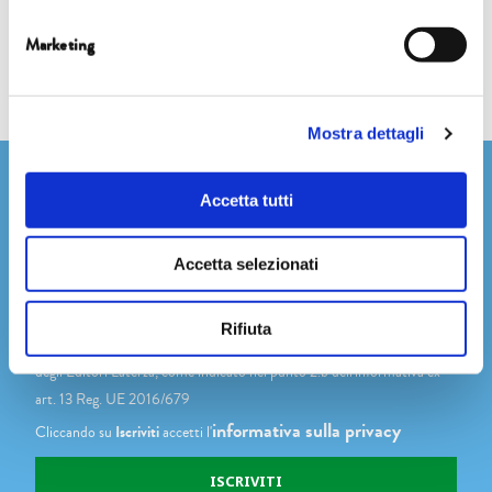
Marketing
Mostra dettagli
Newsletter
Accetta tutti
Accetta selezionati
Dichiaro di avere più di 14 anni
Rifiuta
Accetto di ricevere comunicazioni su novità, eventi e promozioni
degli Editori Laterza, come indicato nel punto 2.b dell'informativa ex
art. 13 Reg. UE 2016/679
informativa sulla privacy
Cliccando su
Iscriviti
accetti l'