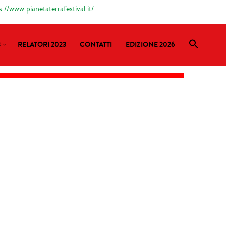
s://www.pianetaterrafestival.it/
3
RELATORI 2023
CONTATTI
EDIZIONE 2026