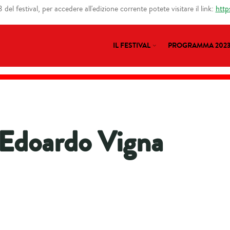
del festival, per accedere all'edizione corrente potete visitare il link:
http
IL FESTIVAL
PROGRAMMA 202
Edoardo Vigna