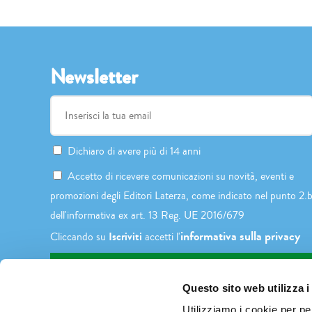
Newsletter
Dichiaro di avere più di 14 anni
Accetto di ricevere comunicazioni su novità, eventi e
promozioni degli Editori Laterza, come indicato nel punto 2.
dell'informativa ex art. 13 Reg. UE 2016/679
informativa sulla privacy
Iscriviti
Cliccando su
accetti l'
Questo sito web utilizza i
Utilizziamo i cookie per pe