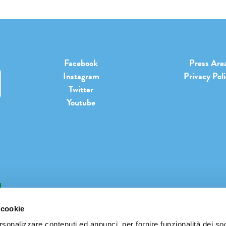
Facebook
Press Are
Instagram
Privacy Pol
Twitter
Youtube
b
 cookie
rsonalizzare contenuti ed annunci, per fornire funzionalità dei so