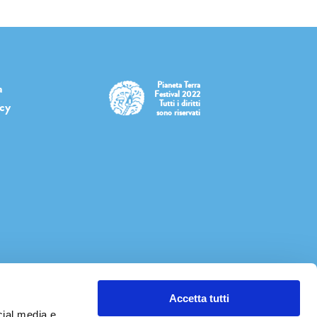
Pianeta Terra
a
Festival 2022
Tutti i diritti
icy
sono riservati
Accetta tutti
cial media e