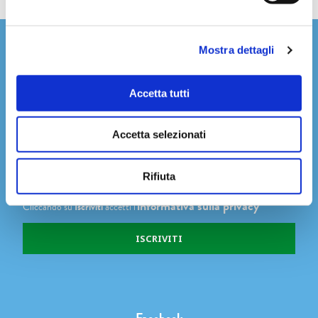
Newsletter
Mostra dettagli
Accetta tutti
Dichiaro di avere più di 14 anni
Accetta selezionati
Accetto di ricevere comunicazioni su novità, eventi e promozioni
degli Editori Laterza, come indicato nel punto 2.b dell'informativa ex
Rifiuta
art. 13 Reg. UE 2016/679
informativa sulla privacy
Cliccando su
Iscriviti
accetti l'
Facebook