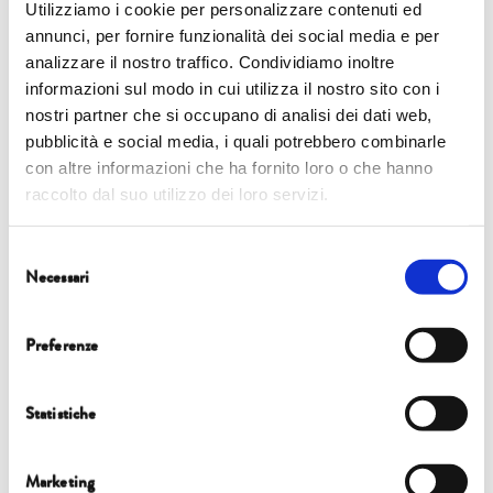
Utilizziamo i cookie per personalizzare contenuti ed
annunci, per fornire funzionalità dei social media e per
analizzare il nostro traffico. Condividiamo inoltre
informazioni sul modo in cui utilizza il nostro sito con i
Eventi
nostri partner che si occupano di analisi dei dati web,
pubblicità e social media, i quali potrebbero combinarle
7 ottobre |
15.00 | Auditorium del Suffragio
con altre informazioni che ha fornito loro o che hanno
raccolto dal suo utilizzo dei loro servizi.
ALLA RADICE
COSA MANGEREMO NEL PROSSIMO FUTURO?
E QUANTI
Selezione
Necessari
MANGERANNO?
del
consenso
Preferenze
Statistiche
Marketing