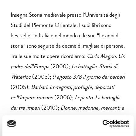
Insegna Storia medievale presso l’Università degli
Studi del Piemonte Orientale. I suoi libri sono
bestseller in Italia e nel mondo e le sue “Lezioni di
storia” sono seguite da decine di migliaia di persone.
Tra le sue molte opere ricordiamo:
Carlo Magno. Un
padre dell’Europa
(2000);
La battaglia. Storia di
Waterloo
(2003);
9 agosto 378 il giorno dei barbari
(2005);
Barbari. Immigrati, profughi, deportati
nell’impero romano
(2006);
Lepanto. La battaglia
dei tre imperi
(2010);
Donne, madonne, mercanti e
cavalieri
(2013);
Caporetto
(2017);
Dante
(2020).
Ad ottobre in libreria per Laterza
All’arme!