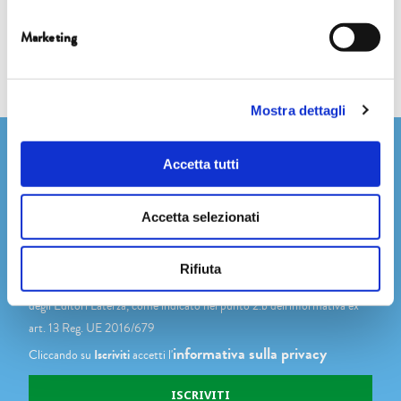
Marketing
Mostra dettagli
Newsletter
Accetta tutti
Accetta selezionati
Dichiaro di avere più di 14 anni
Rifiuta
Accetto di ricevere comunicazioni su novità, eventi e promozioni
degli Editori Laterza, come indicato nel punto 2.b dell'informativa ex
art. 13 Reg. UE 2016/679
informativa sulla privacy
Cliccando su
Iscriviti
accetti l'