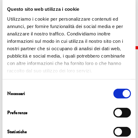
All’arme! I priori fanno carne!
Questo sito web utilizza i cookie
Utilizziamo i cookie per personalizzare contenuti ed
annunci, per fornire funzionalità dei social media e per
analizzare il nostro traffico. Condividiamo inoltre
informazioni sul modo in cui utilizza il nostro sito con i
nostri partner che si occupano di analisi dei dati web,
pubblicità e social media, i quali potrebbero combinarle
con altre informazioni che ha fornito loro o che hanno
raccolto dal suo utilizzo dei loro servizi.
Eventi
Selezione
Necessari
del
5 ottobre |
19.00 |
Chiesa di San Francesco
consenso
ASSOLO
Preferenze
CHI È STATO VERAMENTE FRANCESCO?
Statistiche