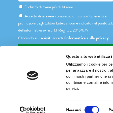
Dichiaro di avere più di 14 anni
Accetto di ricevere comunicazioni su novità, eventi e
promozioni degli Editori Laterza, come indicato nel punto 2.
dell'informativa ex art. 13 Reg. UE 2016/679
informativa sulla privacy
Iscriviti
Cliccando su
accetti l'
Questo sito web utilizza i
Utilizziamo i cookie per pe
per analizzare il nostro tra
con i nostri partner che si
combinarle con altre inform
servizi.
Selezione
Necessari
Pr
del