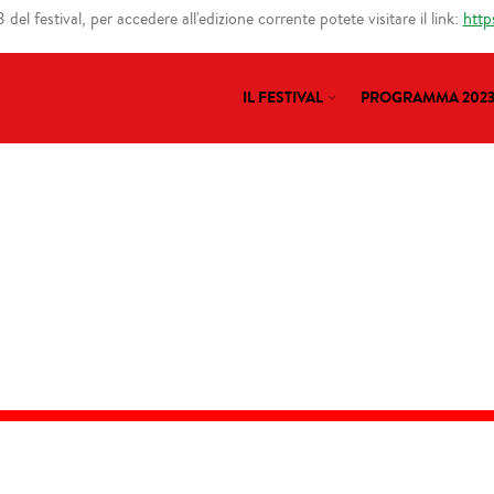
del festival, per accedere all'edizione corrente potete visitare il link:
http
IL FESTIVAL
PROGRAMMA 202