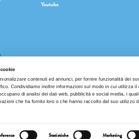
Youtube
b
 cookie
rsonalizzare contenuti ed annunci, per fornire funzionalità dei so
ffico. Condividiamo inoltre informazioni sul modo in cui utilizza il 
INFO@PIANETATERRAFESTIVAL.IT
 occupano di analisi dei dati web, pubblicità e social media, i qual
azioni che ha fornito loro o che hanno raccolto dal suo utilizzo d
↓ Pianeta Terra Festival 2023 special thanks ↓
eferenze
Statistiche
Marketing