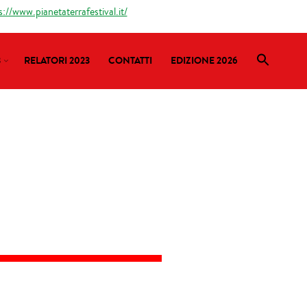
s://www.pianetaterrafestival.it/
3
RELATORI 2023
CONTATTI
EDIZIONE 2026