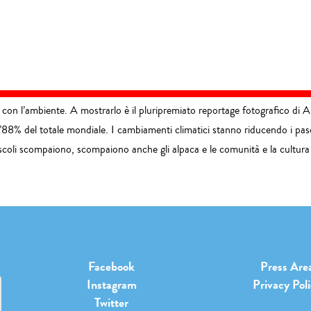
 con l’ambiente. A mostrarlo è il pluripremiato reportage fotografico di A
l’88% del totale mondiale. I cambiamenti climatici stanno riducendo i pascol
ascoli scompaiono, scompaiono anche gli alpaca e le comunità e la cultura
Facebook
Press Are
Instagram
Privacy Pol
Twitter