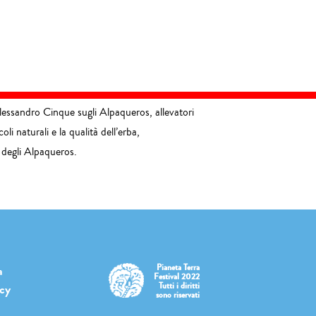
lessandro Cinque sugli Alpaqueros, allevatori
i naturali e la qualità dell’erba,
 degli Alpaqueros.
Pianeta Terra
a
Festival 2022
Tutti i diritti
icy
sono riservati