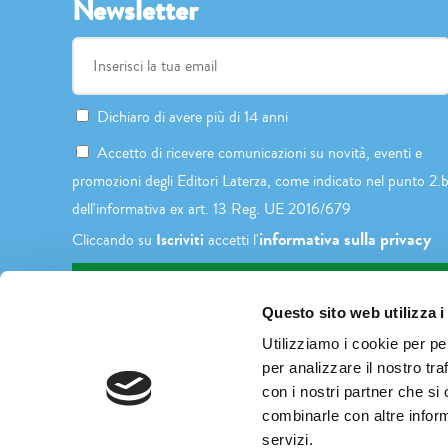
Newsletter
Dichiaro di avere più di 14 anni
Accetto di ricevere comunicazioni su novità, eventi e
promozioni degli Editori Laterza, come indicato nel punto 2.
dell'informativa ex art. 13 Reg. UE 2016/679
informativa sulla privacy
Iscriviti
Cliccando su
accetti l'
Questo sito web utilizza i
Utilizziamo i cookie per pe
per analizzare il nostro tra
con i nostri partner che si
combinarle con altre inform
servizi.