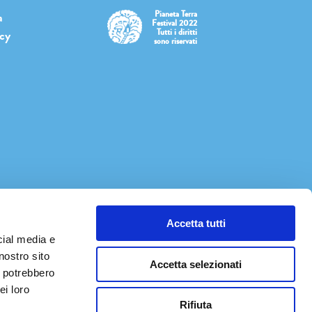
Pianeta Terra
a
Festival 2022
Tutti i diritti
icy
sono riservati
Accetta tutti
cial media e
nostro sito
Accetta selezionati
i potrebbero
ei loro
Rifiuta