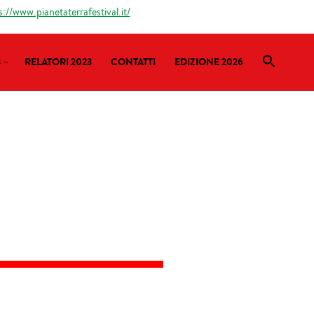
s://www.pianetaterrafestival.it/
3
RELATORI 2023
CONTATTI
EDIZIONE 2026