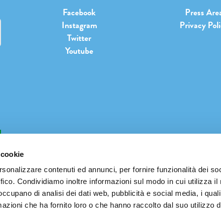
Facebook
Press Are
Instagram
Privacy Pol
Twitter
Youtube
b
 cookie
rsonalizzare contenuti ed annunci, per fornire funzionalità dei so
ffico. Condividiamo inoltre informazioni sul modo in cui utilizza il 
INFO@PIANETATERRAFESTIVAL.IT
 occupano di analisi dei dati web, pubblicità e social media, i qual
azioni che ha fornito loro o che hanno raccolto dal suo utilizzo d