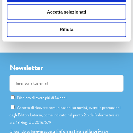
interconnesse nella grande rete della foresta, davanti a noi si dischiudono
Accetta selezionati
nuove visioni ispirate alla catena delle interrelazioni e al linguaggio con cui il
resto del mondo parla e ci parla.
Rifiuta
Newsletter
Dichiaro di avere più di 14 anni
Accetto di ricevere comunicazioni su novità, eventi e promozioni
degli Editori Laterza, come indicato nel punto 2.b dell'informativa ex
art. 13 Reg. UE 2016/679
informativa sulla privacy
Cliccando su
Iscriviti
accetti l'