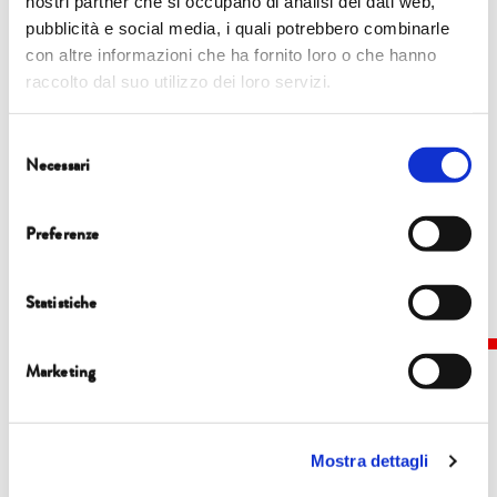
nostri partner che si occupano di analisi dei dati web,
pubblicità e social media, i quali potrebbero combinarle
con altre informazioni che ha fornito loro o che hanno
raccolto dal suo utilizzo dei loro servizi.
Selezione
Necessari
del
consenso
Preferenze
Share this...
Statistiche
Marketing
Descrizione
Mostra dettagli
La transizione energetica – da sempre collegata alla sostenibilità ambientale –