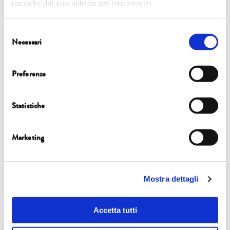
raccolto dal suo utilizzo dei loro servizi.
Selezione
ORTO BOTANICO
Necessari
del
8 OTT | Maria Pace Ottieri, Lara Ricci
consenso
Preferenze
READ MORE
Statistiche
Marketing
ORTO BOTANICO
8 OTT | Emanuele Coccia
Mostra dettagli
Accetta tutti
READ MORE