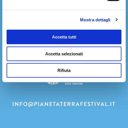
Youtube
Mostra dettagli
Press Area
Accetta tutti
Privacy Policy
Accetta selezionati
Rifiuta
Pianeta Terra
Festival 2022
Tutti i diritti
sono riservati
INFO@PIANETATERRAFESTIVAL.IT