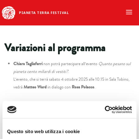
PIANETA TERRA FESTIVAL
Variazioni al programma
Chiara Tagliaferri
non potrà partecipare all’evento
Quanto pesano sul
pianeta cento miliardi di vestiti?
.
L’evento, che si terrà sabato 4 ottobre 2025 alle 10.15 in Sala Tobino,
vedrà
Matteo Ward
in dialogo con
Rosa Polacco
.
Questo sito web utilizza i cookie