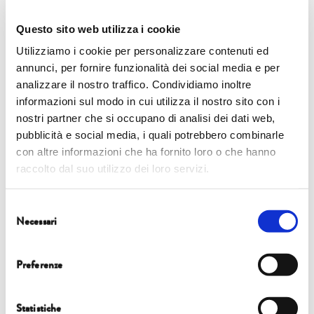
storia naturale alle storie umane di esplorazione, perdita e
ricerca del senso di appartenenza al mondo.
Questo sito web utilizza i cookie
Utilizziamo i cookie per personalizzare contenuti ed
annunci, per fornire funzionalità dei social media e per
analizzare il nostro traffico. Condividiamo inoltre
informazioni sul modo in cui utilizza il nostro sito con i
nostri partner che si occupano di analisi dei dati web,
pubblicità e social media, i quali potrebbero combinarle
con altre informazioni che ha fornito loro o che hanno
raccolto dal suo utilizzo dei loro servizi.
Selezione
Necessari
del
consenso
Preferenze
Statistiche