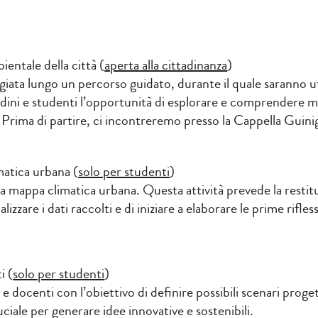
entale della città (
aperta alla cittadinanza
)
ggiata lungo un percorso guidato, durante il quale saranno uti
ini e studenti l’opportunità di esplorare e comprendere me
. Prima di partire, ci incontreremo presso la Cappella Guinig
atica urbana (
solo per studenti
)
a mappa climatica urbana. Questa attività prevede la restituz
zzare i dati raccolti e di iniziare a elaborare le prime rifless
i (
solo per studenti
)
 docenti con l’obiettivo di definire possibili scenari progett
iale per generare idee innovative e sostenibili.