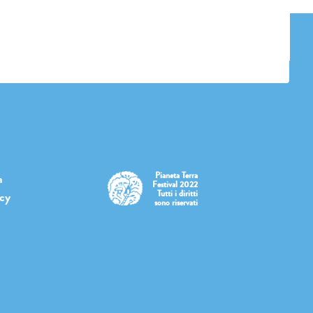
Pianeta Terra
a
Festival 2022
Tutti i diritti
icy
sono riservati