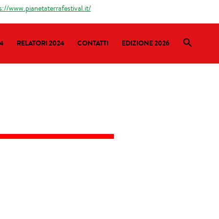
s://www.pianetaterrafestival.it/
4
RELATORI 2024
CONTATTI
EDIZIONE 2026