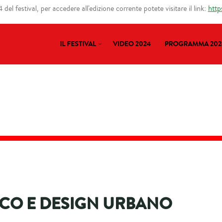
del festival, per accedere all'edizione corrente potete visitare il link:
http
IL FESTIVAL
VIDEO 2024
PROGRAMMA 202
CO E DESIGN URBANO