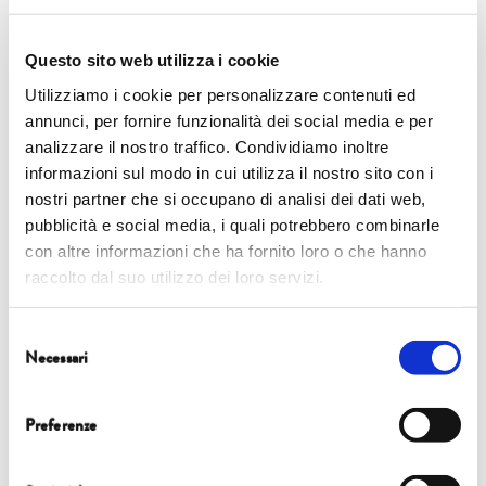
Accompagnati da arpa e flauto, ascolteremo le parole che raccontano la
storia di un bosco… un bosco in rivolta! Una performance di parole e musica
Questo sito web utilizza i cookie
dal vivo ispirata al romanzo con poema sinfonico Sinfonia di un bosco in
Utilizziamo i cookie per personalizzare contenuti ed
rivolta di Paola Massoni.
annunci, per fornire funzionalità dei social media e per
Lo spettacolo, consigliato ai
ragazzi tra i 6 e i 12 anni
, si terrà:
analizzare il nostro traffico. Condividiamo inoltre
informazioni sul modo in cui utilizza il nostro sito con i
sabato 5 ottobre ore 15.00-16.00
nostri partner che si occupano di analisi dei dati web,
pubblicità e social media, i quali potrebbero combinarle
2. Il compleanno di Giulio Coniglio
con altre informazioni che ha fornito loro o che hanno
raccolto dal suo utilizzo dei loro servizi.
Compagnia Granteatrino
Spettacolo con pupazzi e narratori di Nicoletta Costa e Paolo Comentale
Selezione
con Anna Chiara Castellano Visaggi e Chiara Bitetti
Necessari
del
Scene: Anna Chiara Castellano Visaggi
consenso
Scenotecnica: Raffaele Colaprice
Pupazzi e oggetti di scena: Lucrezia Tritone
Preferenze
Adattamento e regia: Paolo Comentale