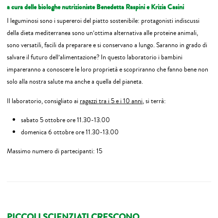
a cura delle biologhe nutrizioniste Benedetta Raspini e Krizia Casini
I leguminosi sono i supereroi del piatto sostenibile: protagonisti indiscussi
della dieta mediterranea sono un’ottima alternativa alle proteine animali,
sono versatili, facili da preparare e si conservano a lungo. Saranno in grado di
salvare il futuro dell’alimentazione? In questo laboratorio i bambini
impareranno a conoscere le loro proprietà e scopriranno che fanno bene non
solo alla nostra salute ma anche a quella del pianeta.
Il laboratorio, consigliato ai
ragazzi tra i 5 e i 10 anni
, si terrà:
sabato 5 ottobre ore 11.30-13.00
domenica 6 ottobre ore 11.30-13.00
Massimo numero di partecipanti: 15
PICCOLI SCIENZIATI CRESCONO…