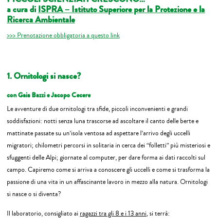
a cura di
ISPRA – Istituto Superiore per la Protezione e la
Ricerca Ambientale
>>> Prenotazione obbligatoria a questo link
1. Ornitologi si nasce?
con Gaia Bazzi e Jacopo Cecere
Le avventure di due ornitologi tra sfide, piccoli inconvenienti e grandi
soddisfazioni: notti senza luna trascorse ad ascoltare il canto delle berte e
mattinate passate su un’isola ventosa ad aspettare l’arrivo degli uccelli
migratori; chilometri percorsi in solitaria in cerca dei “folletti” più misteriosi e
sfuggenti delle Alpi; giornate al computer, per dare forma ai dati raccolti sul
campo. Capiremo come si arriva a conoscere gli uccelli e come si trasforma la
passione di una vita in un affascinante lavoro in mezzo alla natura. Ornitologi
si nasce o si diventa?
Il laboratorio, consigliato ai
ragazzi tra gli 8 e i 13 anni
, si terrà: