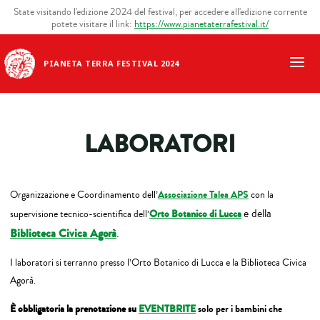
State visitando l'edizione 2024 del festival, per accedere all'edizione corrente
potete visitare il link:
https://www.pianetaterrafestival.it/
PIANETA TERRA FESTIVAL 2024
LABORATORI
Organizzazione e Coordinamento dell’
Associazione Talea APS
con la
e della
supervisione tecnico-scientifica dell’
Orto Botanico di Lucca
Biblioteca Civica Agorà
.
I laboratori si terranno presso l’Orto Botanico di Lucca e la Biblioteca Civica
Agorà.
È obbligatoria la prenotazione su
EVENTBRITE
solo per i bambini che