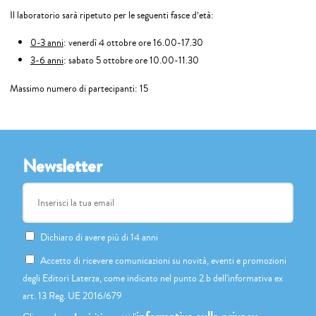
Il laboratorio sarà ripetuto per le seguenti fasce d’età:
0-3 anni
: venerdì 4 ottobre ore 16.00-17.30
3-6 anni
: sabato 5 ottobre ore 10.00-11.30
Massimo numero di partecipanti: 15
Newsletter
Dichiaro di avere più di 14 anni
Accetto di ricevere comunicazioni su novità, eventi e promozioni
degli Editori Laterza, come indicato nel punto 2.b dell'informativa ex
art. 13 Reg. UE 2016/679
informativa sulla privacy