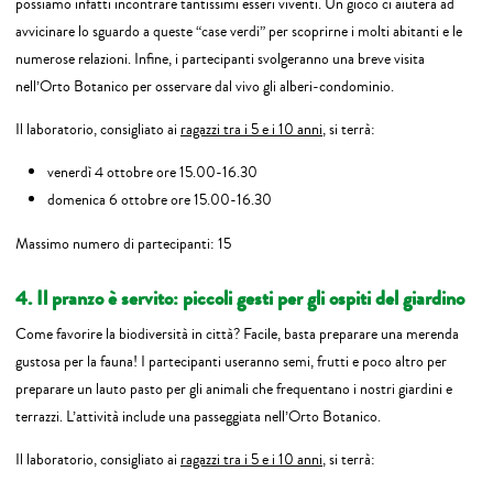
possiamo infatti incontrare tantissimi esseri viventi. Un gioco ci aiuterà ad
avvicinare lo sguardo a queste “case verdi” per scoprirne i molti abitanti e le
numerose relazioni. Infine, i partecipanti svolgeranno una breve visita
nell’Orto Botanico per osservare dal vivo gli alberi-condominio.
Il laboratorio, consigliato ai
ragazzi tra i 5 e i 10 anni
, si terrà:
venerdì 4 ottobre ore 15.00-16.30
domenica 6 ottobre ore 15.00-16.30
Massimo numero di partecipanti: 15
4. Il pranzo è servito: piccoli gesti per gli ospiti del giardino
Come favorire la biodiversità in città? Facile, basta preparare una merenda
gustosa per la fauna! I partecipanti useranno semi, frutti e poco altro per
preparare un lauto pasto per gli animali che frequentano i nostri giardini e
terrazzi. L’attività include una passeggiata nell’Orto Botanico.
Il laboratorio, consigliato ai
ragazzi tra i 5 e i 10 anni
, si terrà: